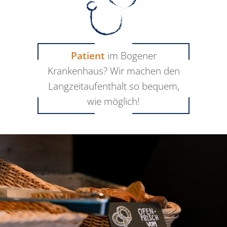
Patient
im Bogener
Krankenhaus? Wir machen den
Langzeitaufenthalt so bequem,
wie möglich!