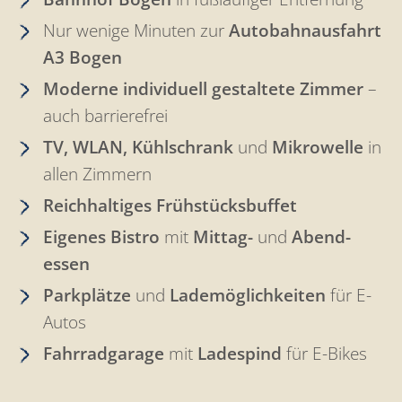
Nur wenige Minuten zur
Auto­bahn­aus­fahrt
A3
Bogen
Moderne individuell gestaltete Zimmer
–
auch barrierefrei
TV, WLAN, Kühlschrank
und
Mikrowelle
in
allen Zimmern
Reichhaltiges Frühstücksbuffet
Eigenes Bistro
mit
Mittag-
und
Abend­
essen
Parkplätze
und
Lade­mög­lich­keiten
für E-
Autos
Fahrradgarage
mit
Ladespind
für E-Bikes